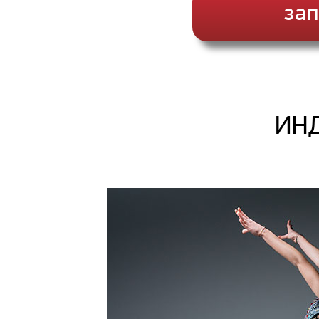
зап
ИН