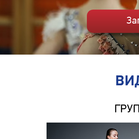
За
ВИ
ГРУ