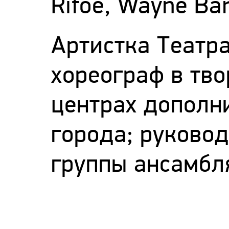
Rifoe, Wayne Bar
Артистка Театра
хореограф в тв
центрах дополн
города; руково
группы ансамбля