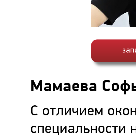
зап
Мамаева Софь
С отличием око
специальности 